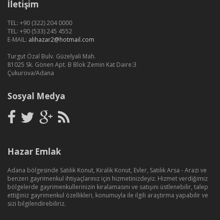
İletişim
TEL: +90 (322) 204 0000
TEL: +90 (533) 245 4552
E-MAIL:
alihazar2@hotmail.com
Turgut Özal Bulv. Güzelyali Mah.
81025 Sk. Gönen Apt. B Blok Zemin Kat Daire:3
Çukurova/Adana
Sosyal Medya
Hazar Emlak
Adana bölgesinde Satılık Konut, Kiralık Konut, Evler, Satılık Arsa - Arazi ve
benzeri gayrimenkul ihtiyaçlarınız için hizmetinizdeyiz. Hizmet verdiğimiz
bölgelerde gayrimenkullerinizin kiralamasını ve satışını üstlenebilir, talep
ettiğiniz gayrimenkul özellikleri, konumuyla ile ilgili araştırma yapabilir ve
sizi bilgilendirebiliriz.