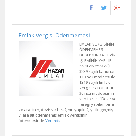
Emlak Vergisi Ödenmemesi
EMLAK VERGİSİNİN
ÖDENMEMESİ
DURUMUNDA DEVİR
İŞLEMİNİN YAPILIP
YAPILAMAYACAĞI
3239 sayılı kanunun
110 ncu maddesi ile
1319 sayılı Emlak
Vergisi Kanununun
30 ncu maddesinin
son fıkrası "Devir ve
ferağı yapılan bina
ve arazinin, devir ve ferağının yapıldığı yıl ile geçmiş
yılara ait ödenmemiş emlak vergisinin
ödenmesinde
Ver más