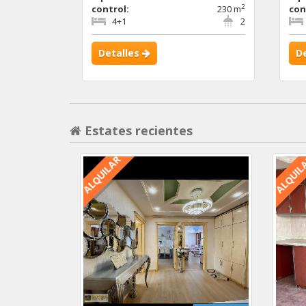
2
control:
230 m
con
4+1
2
Detalles
D
Estates recientes
ALQUILAR
ALQUIL