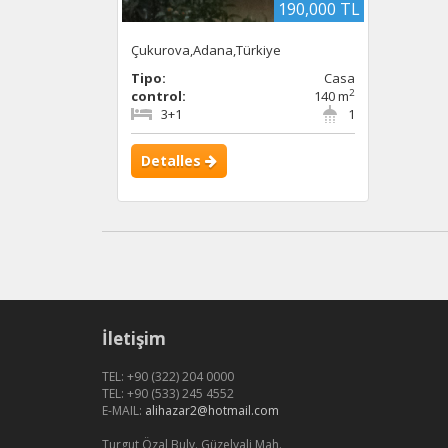
190,000 TL
Çukurova,Adana,Türkiye
Tipo:
Casa
2
control:
140 m
3+1
1
Detalles
İletişim
TEL: +90 (322) 204 0000
TEL: +90 (533) 245 4552
E-MAIL:
alihazar2@hotmail.com
Turgut Özal Bulv. Güzelyali Mah.