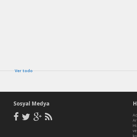
Ver todo
Sosyal Medya
H
Ad
Ar
Hi
ve
ko