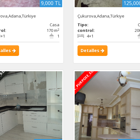
9,000 TL
125,00
ova,Adana,Türkiye
Çukurova,Adana,Türkiye
:
Casa
Tipo:
2
ol:
170 m
control:
20
3+1
1
4+1
alles
Detalles
_RENTED
DBC_PURPOSE_SOLD