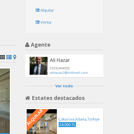
Alquilar
Venta
Agente
Ali Hazar
05332454552
alihazar2@hotmail.com
Ver todo
Estates destacados
ALQUILAR
Çukurova,Adana,Türkiye
24,000 TL