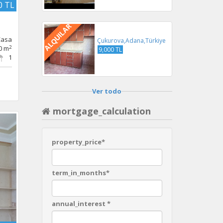
0 TL
ALQUILAR
Casa
Çukurova,Adana,Türkiye
2
0 m
9,000 TL
1
Ver todo
mortgage_calculation
property_price*
term_in_months*
annual_interest *