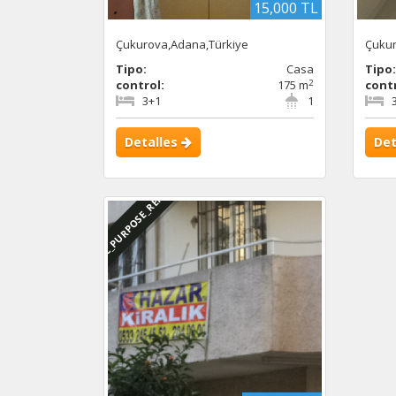
15,000 TL
Çukurova,Adana,Türkiye
Çukur
Tipo:
Casa
Tipo
2
control:
175 m
contr
3+1
1
Detalles
Det
DBC_PURPOSE_RENTED