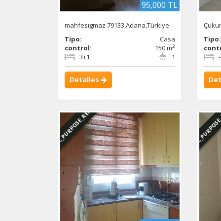
95,000 TL
mahfesıgmaz 79133,Adana,Türkiye
Çukur
Tipo:
Casa
Tipo
2
control:
150 m
contr
3+1
1
-
Detalles
Det
DBC_PURPOSE_RENTED
DBC_PURPOSE