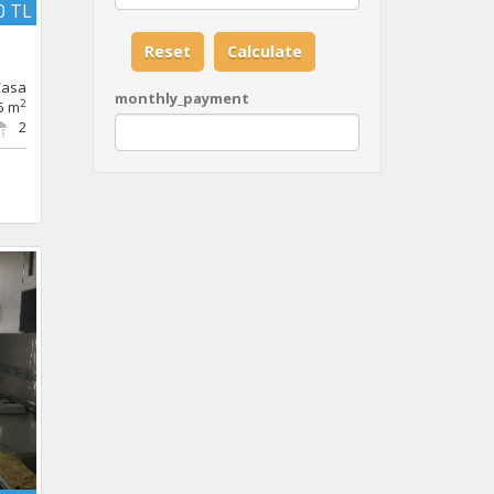
0 TL
Casa
monthly_payment
2
5 m
2