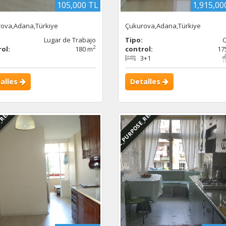
105,000 TL
1,915,00
ova,Adana,Türkiye
Çukurova,Adana,Türkiye
:
Lugar de Trabajo
Tipo:
2
ol:
180 m
control:
17
3+1
alles
Detalles
_RENTED
DBC_PURPOSE_RENTED