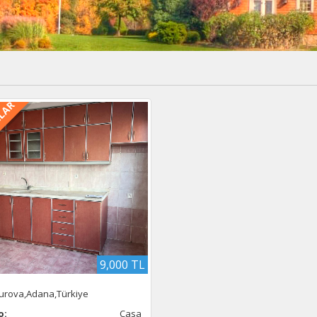
ILAR
9,000 TL
urova,Adana,Türkiye
o:
Casa