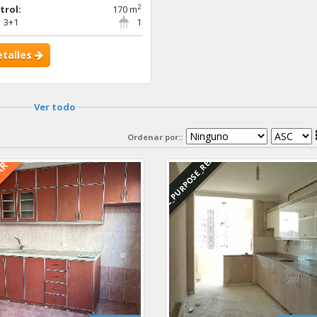
2
trol:
170 m
3+1
1
etalles
Ver todo
Ordenar por::
DBC_PURPOSE_RENTED
AR