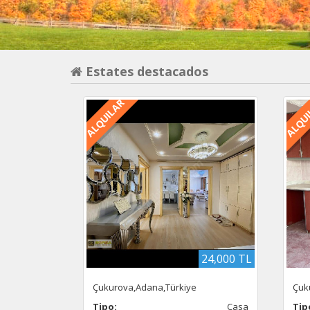
Estates destacados
ALQUILAR
ALQU
24,000 TL
Çukurova,Adana,Türkiye
Çuk
Tipo:
Casa
Tip