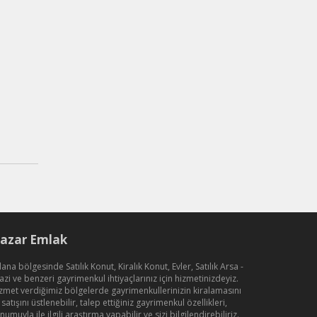
azar Emlak
ana bölgesinde Satılık Konut, Kiralık Konut, Evler, Satılık Arsa -
azi ve benzeri gayrimenkul ihtiyaçlarınız için hizmetinizdeyiz.
zmet verdiğimiz bölgelerde gayrimenkullerinizin kiralamasını
 satışını üstlenebilir, talep ettiğiniz gayrimenkul özellikleri,
numuyla ile ilgili araştırma yapabilir ve sizi bilgilendirebiliriz.