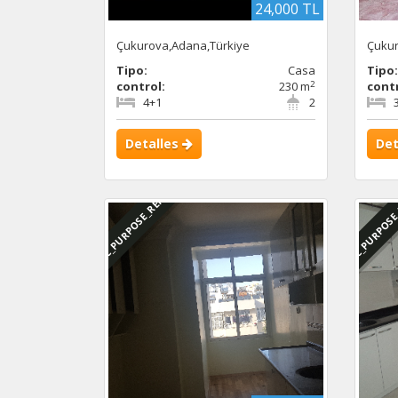
24,000 TL
Çukurova,Adana,Türkiye
Çukur
Tipo:
Casa
Tipo
2
control:
230 m
contr
4+1
2
Detalles
Det
DBC_PURPOSE_RENTED
DBC_PURPOSE