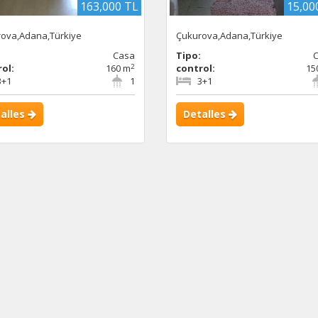
163,000 TL
15,00
ova,Adana,Türkiye
Çukurova,Adana,Türkiye
:
Casa
Tipo:
2
ol:
160 m
control:
15
3+1
1
3+1
alles
Detalles