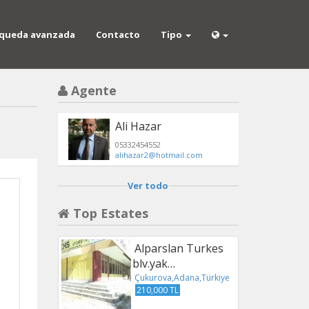
queda avanzada
Contacto
Tipo
Agente
Ali Hazar
05332454552
alihazar2@hotmail.com
Ver todo
Top Estates
Alparslan Turkes
blv.yak…
Çukurova,Adana,Türkiye
210,000 TL