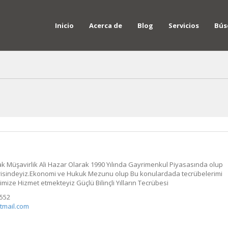
Inicio
Acerca de
Blog
Servicios
Bús
k Müşavirlik Ali Hazar Olarak 1990 Yılında Gayrimenkul Piyasasında olup
çerisindeyiz.Ekonomi ve Hukuk Mezunu olup Bu konulardada tecrübelerimi
rimize Hizmet etmekteyiz Güçlü Bilinçli Yılların Tecrübesi
552
tmail.com