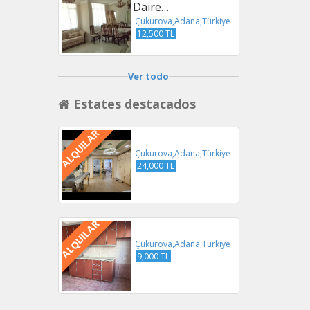
Daire…
Çukurova,Adana,Türkiye
12,500 TL
Ver todo
Estates destacados
ALQUILAR
Çukurova,Adana,Türkiye
24,000 TL
ALQUILAR
Çukurova,Adana,Türkiye
9,000 TL