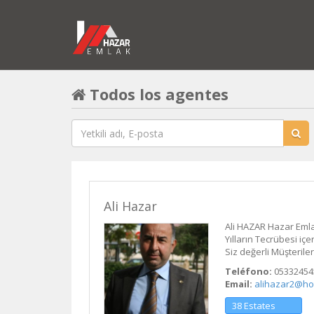
Todos los agentes
Ali Hazar
Ali HAZAR Hazar Emla
Yılların Tecrübesi i
Siz değerli Müşterile
Teléfono:
05332454
Email:
alihazar2@ho
38 Estates