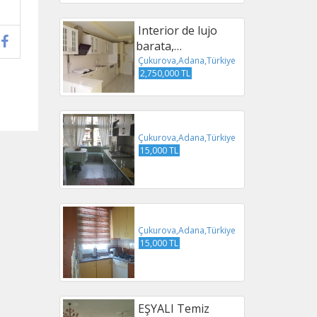
Interior de lujo
barata,…
Çukurova,Adana,Türkiye
2,750,000 TL
Çukurova,Adana,Türkiye
15,000 TL
Çukurova,Adana,Türkiye
15,000 TL
EŞYALI Temiz