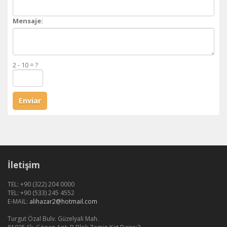
Mensaje:
2 - 10 = ?
Enviar
İletişim
TEL: +90 (322) 204 0000
TEL: +90 (533) 245 4552
E-MAIL:
alihazar2@hotmail.com
Turgut Özal Bulv. Güzelyali Mah.