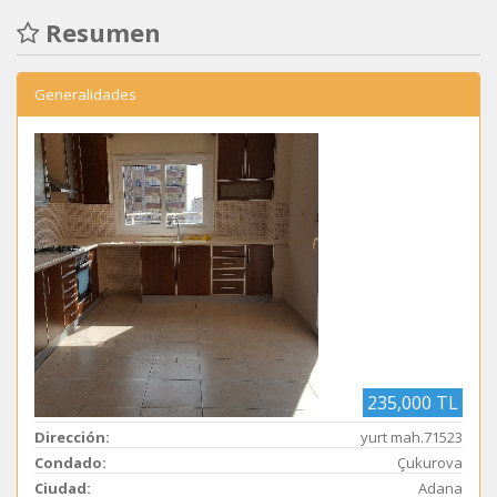
Resumen
Generalidades
235,000 TL
Dirección:
yurt mah.71523
Condado:
Çukurova
Ciudad:
Adana