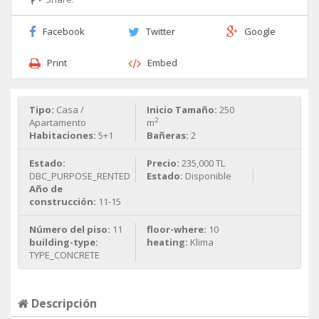
Facebook
Twitter
Google
Print
Embed
Tipo:
Casa /
Inicio Tamaño:
250
2
Apartamento
m
Habitaciones:
5+1
Bañeras:
2
Estado:
Precio:
235,000 TL
DBC_PURPOSE_RENTED
Estado:
Disponible
Año de
construcción:
11-15
Número del piso:
11
floor-where:
10
building-type:
heating:
Klima
TYPE_CONCRETE
Descripción