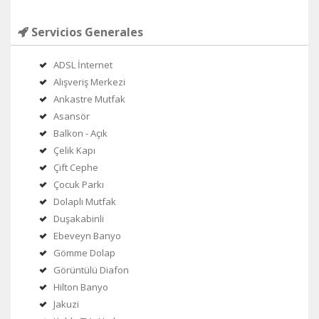
Servicios Generales
ADSL İnternet
Alışveriş Merkezi
Ankastre Mutfak
Asansör
Balkon - Açık
Çelik Kapı
Çift Cephe
Çocuk Parkı
Dolaplı Mutfak
Duşakabinli
Ebeveyn Banyo
Gömme Dolap
Görüntülü Diafon
Hilton Banyo
Jakuzi