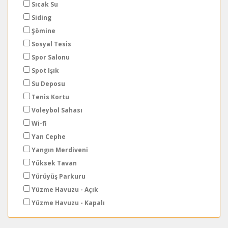
Sıcak Su
Siding
Şömine
Sosyal Tesis
Spor Salonu
Spot Işık
Su Deposu
Tenis Kortu
Voleybol Sahası
Wi-fi
Yan Cephe
Yangın Merdiveni
Yüksek Tavan
Yürüyüş Parkuru
Yüzme Havuzu - Açık
Yüzme Havuzu - Kapalı