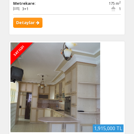
2
Metrekare:
175 m
3+1
1
Detaylar
SATILDI
1,915,000 TL