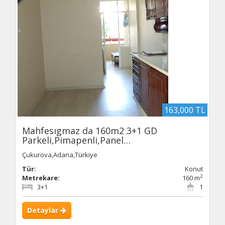
163,000 TL
Mahfesıgmaz da 160m2 3+1 GD
Parkeli,Pimapenli,Panel…
Çukurova,Adana,Türkiye
Tür:
Konut
2
Metrekare:
160 m
3+1
1
Detaylar