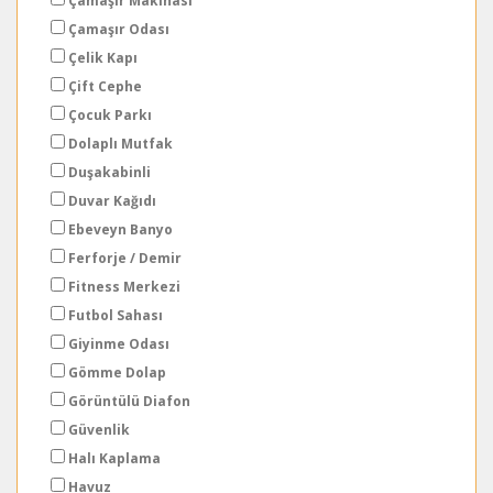
Çamaşır Makinası
Çamaşır Odası
Çelik Kapı
Çift Cephe
Çocuk Parkı
Dolaplı Mutfak
Duşakabinli
Duvar Kağıdı
Ebeveyn Banyo
Ferforje / Demir
Fitness Merkezi
Futbol Sahası
Giyinme Odası
Gömme Dolap
Görüntülü Diafon
Güvenlik
Halı Kaplama
Havuz