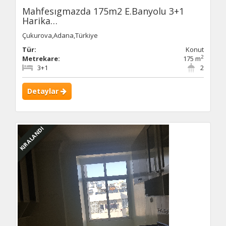
Mahfesıgmazda 175m2 E.Banyolu 3+1
Harika…
Çukurova,Adana,Türkiye
Tür:
Konut
2
Metrekare:
175 m
3+1
2
Detaylar
KIRALANDI