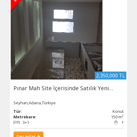
2,350,000 TL
Pınar Mah Site İçerisinde Satılık Yeni…
Seyhan,Adana,Türkiye
Tür:
Konut
2
Metrekare:
150 m
3+1
1
Detaylar