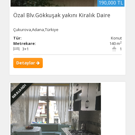
190,000 TL
Özal Blv.Gökkuşak yakını Kiralık Daire
Çukurova,Adana,Türkiye
Tür:
Konut
2
Metrekare:
140 m
3+1
1
Detaylar
KIRALANDI