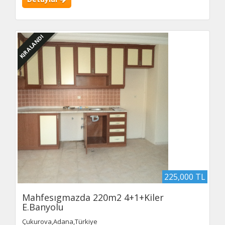
KIRALANDI
225,000 TL
Mahfesıgmazda 220m2 4+1+Kiler
E.Banyolu
Çukurova,Adana,Türkiye