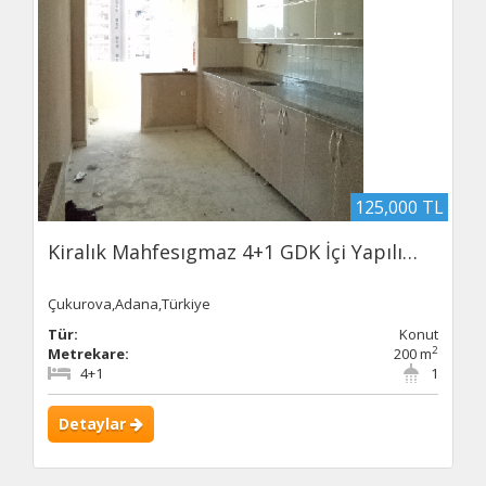
125,000 TL
Kiralık Mahfesıgmaz 4+1 GDK İçi Yapılı…
Çukurova,Adana,Türkiye
Tür:
Konut
2
Metrekare:
200 m
4+1
1
Detaylar