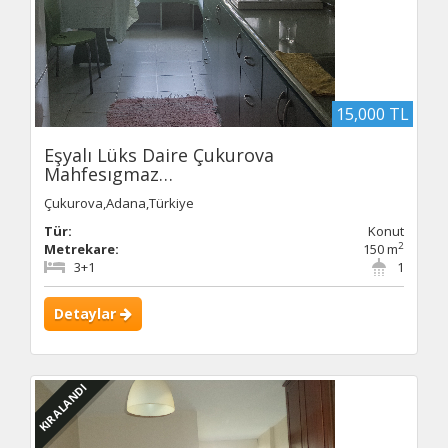
15,000 TL
Eşyalı Lüks Daire Çukurova
Mahfesıgmaz…
Çukurova,Adana,Türkiye
Tür:
Konut
2
Metrekare:
150 m
3+1
1
Detaylar
KIRALANDI