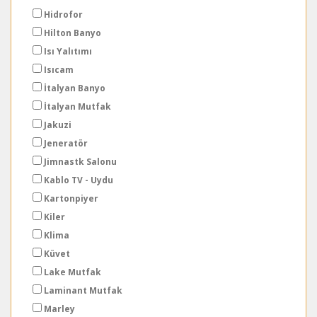
Hidrofor
Hilton Banyo
Isı Yalıtımı
Isıcam
İtalyan Banyo
İtalyan Mutfak
Jakuzi
Jeneratör
Jimnastk Salonu
Kablo TV - Uydu
Kartonpiyer
Kiler
Klima
Küvet
Lake Mutfak
Laminant Mutfak
Marley