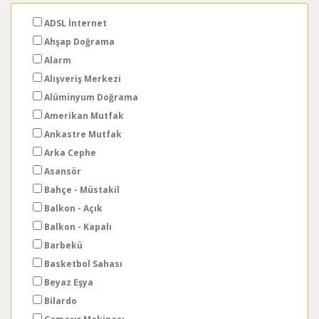
ADSL İnternet
Ahşap Doğrama
Alarm
Alışveriş Merkezi
Alüminyum Doğrama
Amerikan Mutfak
Ankastre Mutfak
Arka Cephe
Asansör
Bahçe - Müstakil
Balkon - Açık
Balkon - Kapalı
Barbekü
Basketbol Sahası
Beyaz Eşya
Bilardo