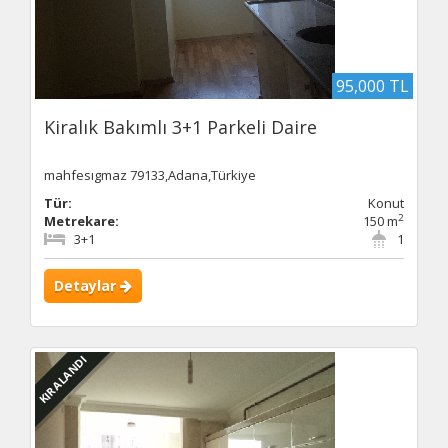
95,000 TL
Kiralık Bakımlı 3+1 Parkeli Daire
mahfesıgmaz 79133,Adana,Türkiye
Tür:
Konut
2
Metrekare:
150 m
3+1
1
Detaylar
KIRALANDI