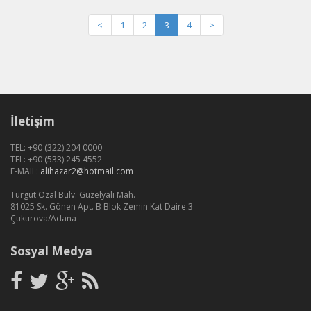
<
1
2
3
4
>
İletişim
TEL: +90 (322) 204 0000
TEL: +90 (533) 245 4552
E-MAIL:
alihazar2@hotmail.com
Turgut Özal Bulv. Güzelyali Mah.
81025 Sk. Gönen Apt. B Blok Zemin Kat Daire:3
Çukurova/Adana
Sosyal Medya