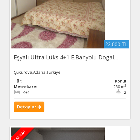
22,000 TL
Eşyalı Ultra Lüks 4+1 E.Banyolu Dogal…
Çukurova,Adana,Türkiye
Tür:
Konut
2
Metrekare:
230 m
4+1
2
Detaylar
SATILDI