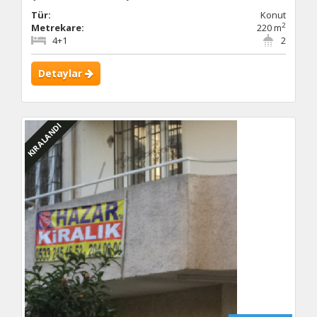
Tür:
Konut
2
Metrekare:
220 m
4+1
2
Detaylar
KIRALANDI