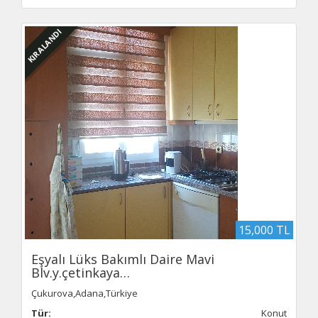
KIRALANDI
15,000 TL
Eşyalı Lüks Bakımlı Daire Mavi
Blv.y.çetinkaya…
Çukurova,Adana,Türkiye
Tür:
Konut