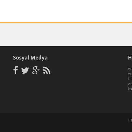
Sosyal Medya
H
Ad
Ar
Hi
ve
ko
Ha