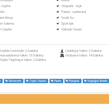
rtonpiyer
Klima
 Cephe
Otopark - Açık
rke
Parke - Laminant
ten Boya
Sıcak Su
or Salonu
Spot Işık
n Cephe
Yüksek Tavan
Cadde Üzerinde: 2 Dakika
Caddeye Yakın: 2 Dakika
Havaalanına Yakın: 15 Dakika
Otobana Yakın: 14 Dakika
Toplu Taşımaya Yakın: 2 Dakika
e
Üniversite
Toplu Taşıma
Parke
Pimapen
Dogalgaz Kombi