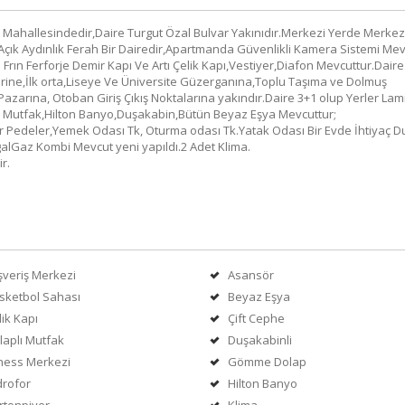
Mahallesindedir,Daire Turgut Özal Bulvar Yakınıdır.Merkezi Yerde Merkez
 Açık Aydınlık Ferah Bir Dairedir,Apartmanda Güvenlikli Kamera Sistemi Me
li Frın Ferforje Demir Kapı Ve Artı Çelik Kapı,Vestiyer,Diafon Mevcuttur.Daire
erine,İlk orta,Liseye Ve Üniversite Güzerganına,Toplu Taşıma ve Dolmuş
Pazarına, Otoban Giriş Çıkış Noktalarına yakındır.Daire 3+1 olup Yerler Lam
ır Mutfak,Hilton Banyo,Duşakabin,Bütün Beyaz Eşya Mevcuttur;
ar Pedeler,Yemek Odası Tk, Oturma odası Tk.Yatak Odası Bir Evde İhtiyaç 
galGaz Kombi Mevcut yeni yapıldı.2 Adet Klima.
r.
ışveriş Merkezi
Asansör
sketbol Sahası
Beyaz Eşya
lik Kapı
Çift Cephe
laplı Mutfak
Duşakabinli
tness Merkezi
Gömme Dolap
drofor
Hilton Banyo