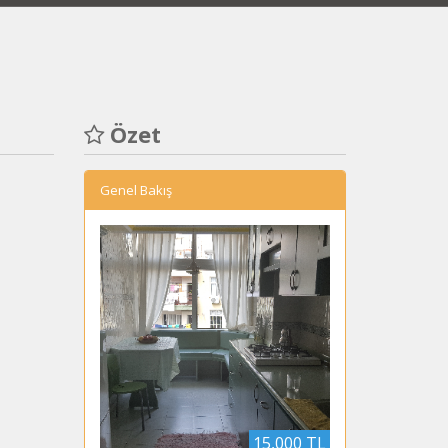
z
Detaylı Arama
İletişim
Tür
Özet
Genel Bakış
15,000 TL