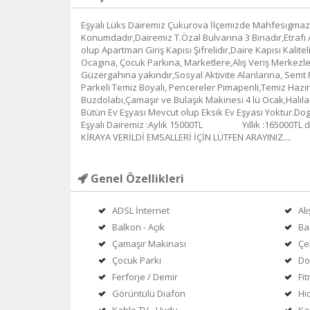
Eşyalı Lüks Dairemiz Çukurova İlçemizde Mahfesıgmaz 
Konumdadır,Dairemiz T.Özal Bulvarına 3 Binadır,Etrafı
olup Apartman Giriş Kapısı Şifrelidir,Daire Kapısı Kalite
Ocagına, Çocuk Parkına, Marketlere,Alış Veriş Merkezl
Güzergahına yakındır,Sosyal Aktivite Alanlarına, Semt 
Parkeli Temiz Boyalı, Pencereler Pimapenli,Temiz Haz
Buzdolabı,Çamaşır ve Bulaşık Makinesi 4 lü Ocak,Halıl
Bütün Ev Eşyası Mevcut olup Eksik Ev Eşyası Yoktur.Do
Eşyalı Dairemiz :Aylık 15000TL Yıllık :165000TL di
KİRAYA VERİLDİ EMSALLERİ İÇİN LÜTFEN ARAYINIZ....
Genel Özellikleri
ADSL İnternet
Al
Balkon - Açık
Ba
Çamaşır Makinası
Çe
Çocuk Parkı
Do
Ferforje / Demir
Fi
Görüntülü Diafon
Hi