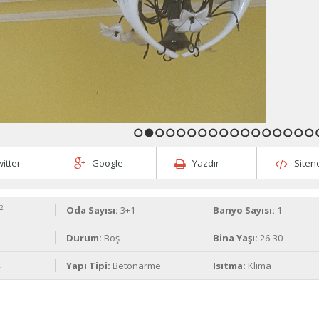
1
2
3
4
5
6
7
8
9
10
11
12
13
14
15
16
17
itter
Google
Yazdır
Siten
2
Oda Sayısı:
3+1
Banyo Sayısı:
1
Durum:
Boş
Bina Yaşı:
26-30
4
Yapı Tipi:
Betonarme
Isıtma:
Klima