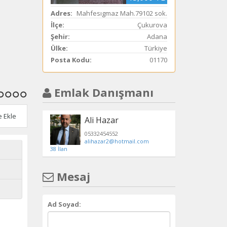
Adres:
Mahfesıgmaz Mah.79102 sok.
İlçe:
Çukurova
Şehir:
Adana
Ülke:
Türkiye
Posta Kodu:
01170
Emlak Danışmanı
18
19
20
21
e Ekle
Ali Hazar
05332454552
alihazar2@hotmail.com
38 İlan
Mesaj
Ad Soyad: