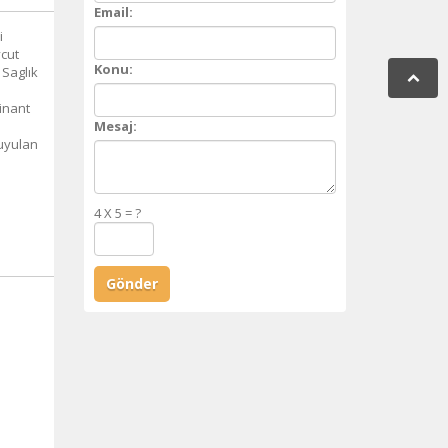
Email:
i
vcut
Konu:
 Saglık
inant
Mesaj:
Duyulan
4 X 5 = ?
Gönder