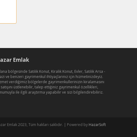
azar Emlak
ana bölgesinde Satılık Konut, Kiralık Konut, Evler, Satılık Arsa -
azi ve benzeri gayrimenkul ihtiyaçlarınız için hizmetinizdeyiz.
zmet verdiğimiz bölgelerde gayrimenkullerinizin kiralamasını
 satışını üstlenebilir, talep ettiğiniz gayrimenkul özellikleri,
numuyla ile ilgili araştırma yapabilir ve sizi bilgilendirebiliriz.
zar Emlak 2023, Tüm hakları saklıdır. | Powered by
HazarSoft