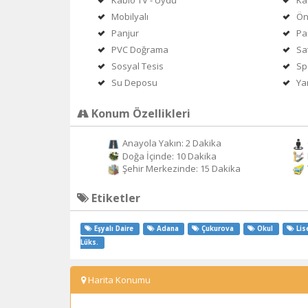
Kablo TV - Uydu
Ka
Mobilyalı
Ön
Panjur
Pa
PVC Doğrama
Sa
Sosyal Tesis
Sp
Su Deposu
Ya
Konum Özellikleri
Anayola Yakın: 2 Dakika
Doğa İçinde: 10 Dakika
Şehir Merkezinde: 15 Dakika
Etiketler
Eşyalı Daire
Adana
Çukurova
Okul
Lis
Lüks.
Harita Konumu