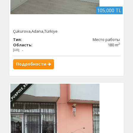
105,000 TL
Çukurova,Adana,Türkiye
Тип:
Место работы
2
Область:
180 m
-
Подробности
DBC_PURPOSE_RENTED