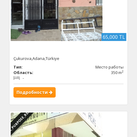
65,000 TL
Çukurova,Adana,Türkiye
Тип:
Место работы
2
Область:
350 m
-
Подробности
DBC_PURPOSE_RENTED