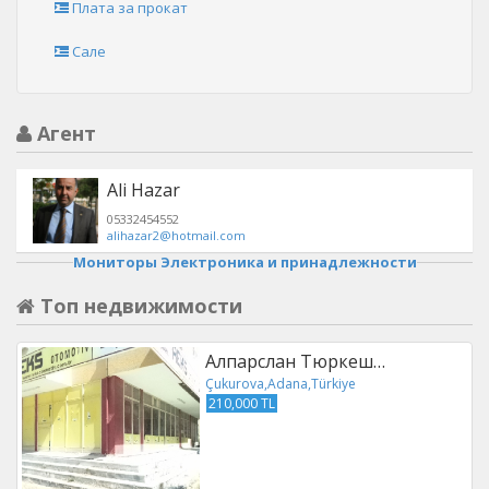
Плата за прокат
Сале
Агент
Ali Hazar
05332454552
alihazar2@hotmail.com
Мониторы Электроника и принадлежности
Топ недвижимости
Алпарслан Тюркеш…
Çukurova,Adana,Türkiye
210,000 TL