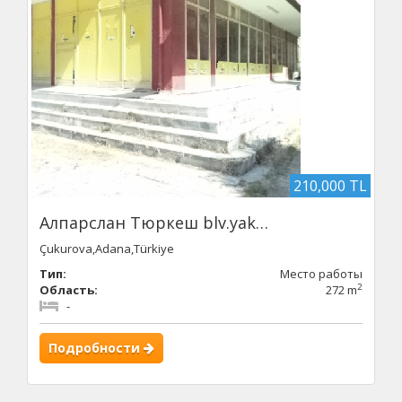
210,000 TL
Алпарслан Тюркеш blv.yak…
Çukurova,Adana,Türkiye
Тип:
Место работы
2
Область:
272 m
-
Подробности