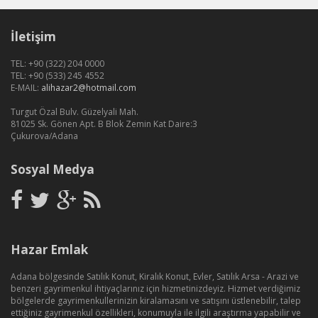
İletişim
TEL: +90 (322) 204 0000
TEL: +90 (533) 245 4552
E-MAIL:
alihazar2@hotmail.com
Turgut Özal Bulv. Güzelyali Mah.
81025 Sk. Gönen Apt. B Blok Zemin Kat Daire:3
Çukurova/Adana
Sosyal Medya
Hazar Emlak
Adana bölgesinde Satılık Konut, Kiralık Konut, Evler, Satılık Arsa - Arazi ve
benzeri gayrimenkul ihtiyaçlarınız için hizmetinizdeyiz. Hizmet verdiğimiz
bölgelerde gayrimenkullerinizin kiralamasını ve satışını üstlenebilir, talep
ettiğiniz gayrimenkul özellikleri, konumuyla ile ilgili araştırma yapabilir ve