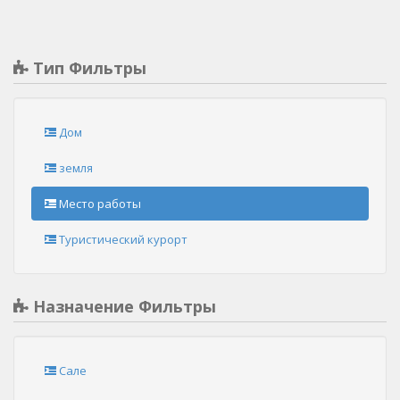
Тип Фильтры
Дом
земля
Место работы
Туристический курорт
Назначение Фильтры
Сале