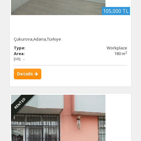
105,000 TL
Çukurova,Adana,Türkiye
Type:
Workplace
2
Area:
180 m
-
Details
RENTED