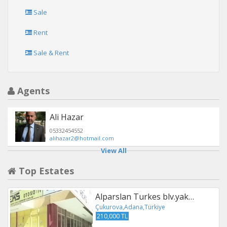
Sale
Rent
Sale & Rent
Agents
Ali Hazar
05332454552
alihazar2@hotmail.com
View All
Top Estates
Alparslan Turkes blv.yak…
Çukurova,Adana,Türkiye
210,000 TL