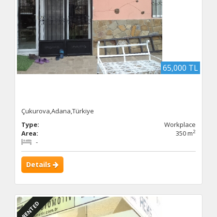
65,000 TL
Çukurova,Adana,Türkiye
Type:
Workplace
2
Area:
350 m
-
Details
RENTED