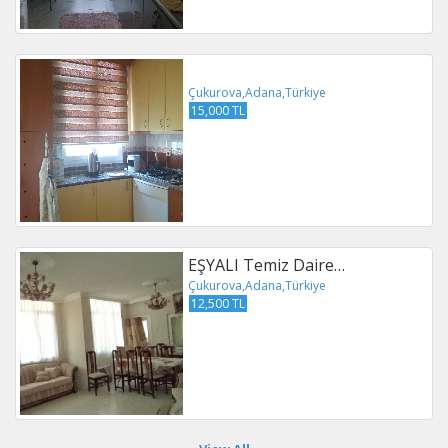
Çukurova,Adana,Türkiye
15,000 TL
EŞYALI Temiz Daire…
Çukurova,Adana,Türkiye
12,500 TL