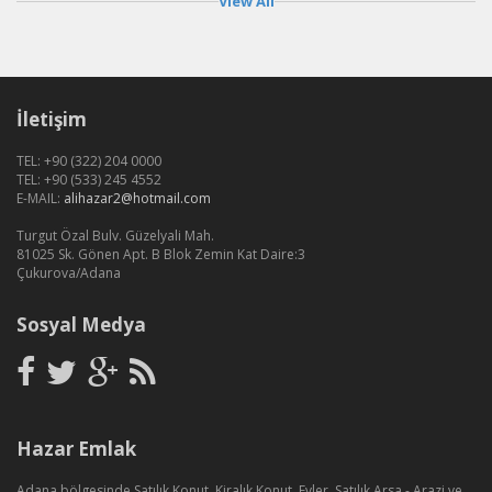
View All
İletişim
TEL: +90 (322) 204 0000
TEL: +90 (533) 245 4552
E-MAIL:
alihazar2@hotmail.com
Turgut Özal Bulv. Güzelyali Mah.
81025 Sk. Gönen Apt. B Blok Zemin Kat Daire:3
Çukurova/Adana
Sosyal Medya
Hazar Emlak
Adana bölgesinde Satılık Konut, Kiralık Konut, Evler, Satılık Arsa - Arazi ve