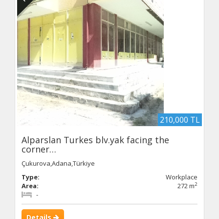
210,000 TL
Alparslan Turkes blv.yak facing the
corner…
Çukurova,Adana,Türkiye
Type:
Workplace
2
Area:
272 m
-
Details