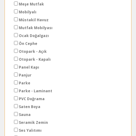
Meşe Mutfak
Mobilyalı
Müstakil Havuz
Mutfak Mobilyası
Ocak Doğalgazı
Ön Cephe
Otopark - Açık
Otopark - Kapalı
Panel Kapı
Panjur
Parke
Parke - Laminant
PVC Doğrama
Saten Boya
Sauna
Seramik Zemin
Ses Yalıtımı