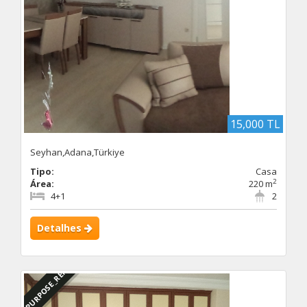
15,000 TL
Seyhan,Adana,Türkiye
Tipo:
Casa
2
Área:
220 m
4+1
2
Detalhes
DBC_PURPOSE_RENTED