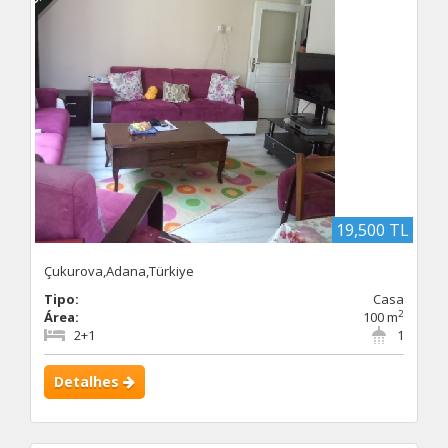
19,500 TL
Çukurova,Adana,Türkiye
Tipo:
Casa
2
Área:
100 m
2+1
1
Detalhes