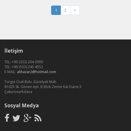
1
2
>
İletişim
TEL: +90 (322) 204 0000
TEL: +90 (533) 245 4552
E-MAIL:
alihazar2@hotmail.com
Turgut Özal Bulv. Güzelyali Mah.
81025 Sk. Gönen Apt. B Blok Zemin Kat Daire:3
Çukurova/Adana
Sosyal Medya