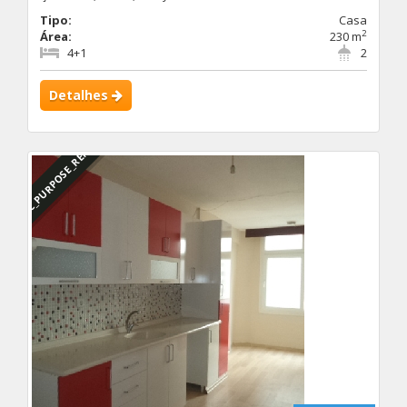
Tipo:
Casa
2
Área:
230 m
4+1
2
Detalhes
DBC_PURPOSE_RENTED