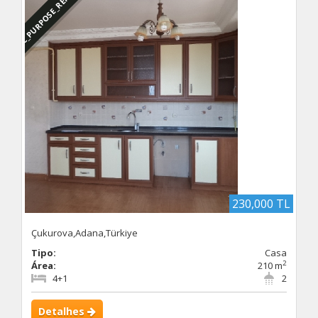
DBC_PURPOSE_RENTED
230,000 TL
Çukurova,Adana,Türkiye
Tipo:
Casa
2
Área:
210 m
4+1
2
Detalhes