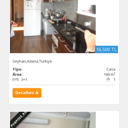
16,500 TL
Seyhan,Adana,Türkiye
Tipo:
Casa
2
Área:
160 m
3+1
1
Detalhes
DBC_PURPOSE_RENTED