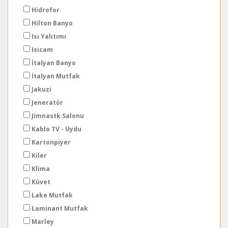
Hidrofor
Hilton Banyo
Isı Yalıtımı
Isıcam
İtalyan Banyo
İtalyan Mutfak
Jakuzi
Jeneratör
Jimnastk Salonu
Kablo TV - Uydu
Kartonpiyer
Kiler
Klima
Küvet
Lake Mutfak
Laminant Mutfak
Marley