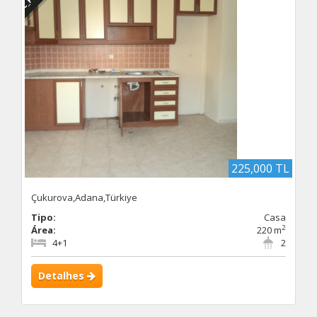
225,000 TL
Çukurova,Adana,Türkiye
Tipo:
Casa
2
Área:
220 m
4+1
2
Detalhes