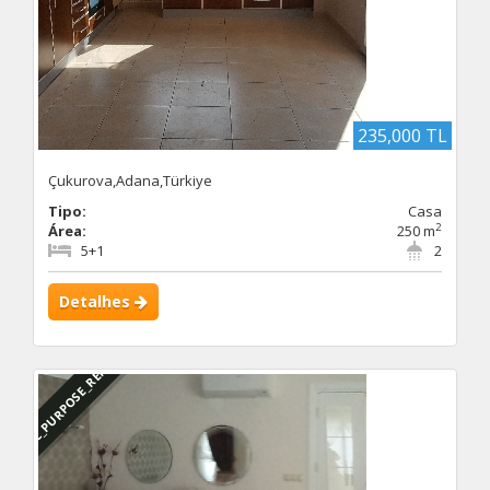
235,000 TL
Çukurova,Adana,Türkiye
Tipo:
Casa
2
Área:
250 m
5+1
2
Detalhes
DBC_PURPOSE_RENTED