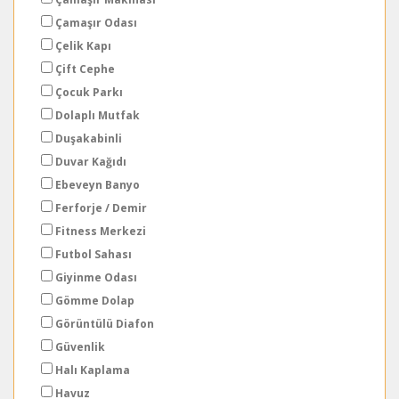
Çamaşır Odası
Çelik Kapı
Çift Cephe
Çocuk Parkı
Dolaplı Mutfak
Duşakabinli
Duvar Kağıdı
Ebeveyn Banyo
Ferforje / Demir
Fitness Merkezi
Futbol Sahası
Giyinme Odası
Gömme Dolap
Görüntülü Diafon
Güvenlik
Halı Kaplama
Havuz