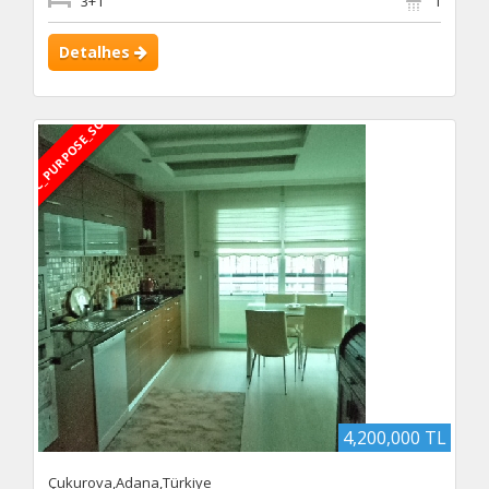
3+1
1
Detalhes
DBC_PURPOSE_SOLD
4,200,000 TL
Çukurova,Adana,Türkiye