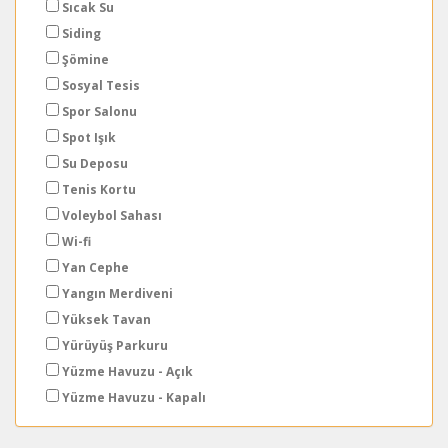
Sıcak Su
Siding
Şömine
Sosyal Tesis
Spor Salonu
Spot Işık
Su Deposu
Tenis Kortu
Voleybol Sahası
Wi-fi
Yan Cephe
Yangın Merdiveni
Yüksek Tavan
Yürüyüş Parkuru
Yüzme Havuzu - Açık
Yüzme Havuzu - Kapalı