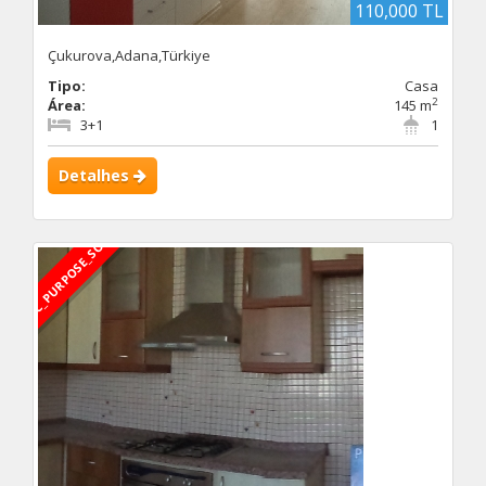
110,000 TL
Çukurova,Adana,Türkiye
Tipo:
Casa
2
Área:
145 m
3+1
1
Detalhes
DBC_PURPOSE_SOLD