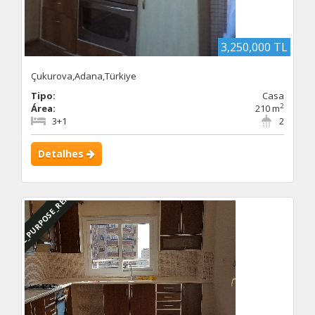
3,250,000 TL
Çukurova,Adana,Türkiye
Tipo:
Casa
2
Área:
210 m
3+1
2
Detalhes
DBC_PURPOSE_RENTED