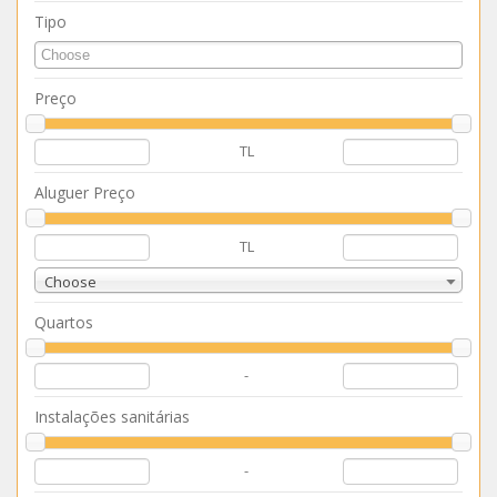
Tipo
Preço
TL
Aluguer Preço
TL
Choose
Quartos
-
Instalações sanitárias
-