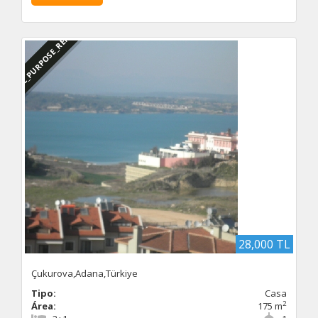
DBC_PURPOSE_RENTED
28,000 TL
Çukurova,Adana,Türkiye
Tipo:
Casa
2
Área:
175 m