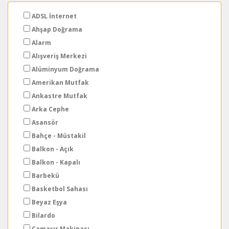
ADSL İnternet
Ahşap Doğrama
Alarm
Alışveriş Merkezi
Alüminyum Doğrama
Amerikan Mutfak
Ankastre Mutfak
Arka Cephe
Asansör
Bahçe - Müstakil
Balkon - Açık
Balkon - Kapalı
Barbekü
Basketbol Sahası
Beyaz Eşya
Bilardo
Çamaşır Makinası