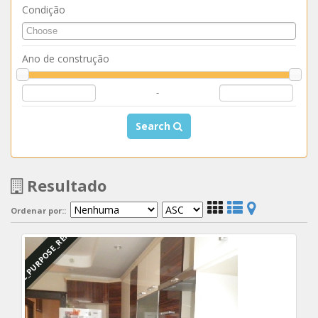
Condição
Ano de construção
-
Search
Resultado
Ordenar por::
DBC_PURPOSE_RENTED