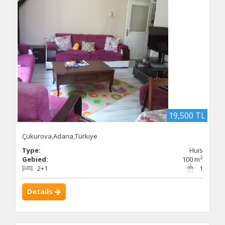
19,500 TL
Çukurova,Adana,Türkiye
Type:
Huis
2
Gebied:
100 m
2+1
1
Details