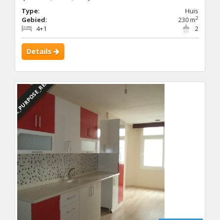
Type:
Huis
2
Gebied:
230 m
4+1
2
Details
DBC_PURPOSE_RENTED