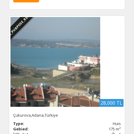
DBC_PURPOSE_RENTED
28,000 TL
Çukurova,Adana,Türkiye
Type:
Huis
2
Gebied:
175 m