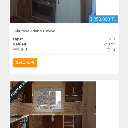
3,250,000 TL
Çukurova,Adana,Türkiye
Type:
Huis
2
Gebied:
210 m
3+1
2
Details
DBC_PURPOSE_RENTED