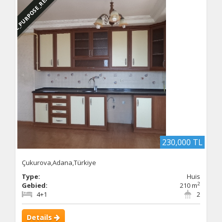
DBC_PURPOSE_RENTED
230,000 TL
Çukurova,Adana,Türkiye
Type:
Huis
2
Gebied:
210 m
4+1
2
Details