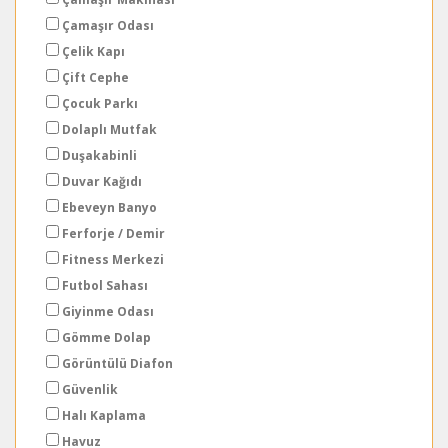
Çamaşır Odası
Çelik Kapı
Çift Cephe
Çocuk Parkı
Dolaplı Mutfak
Duşakabinli
Duvar Kağıdı
Ebeveyn Banyo
Ferforje / Demir
Fitness Merkezi
Futbol Sahası
Giyinme Odası
Gömme Dolap
Görüntülü Diafon
Güvenlik
Halı Kaplama
Havuz