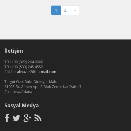
1
2
>
İletişim
TEL: +90 (322) 204 0000
TEL: +90 (533) 245 4552
E-MAIL:
alihazar2@hotmail.com
Turgut Özal Bulv. Güzelyali Mah.
81025 Sk. Gönen Apt. B Blok Zemin Kat Daire:3
Çukurova/Adana
Sosyal Medya