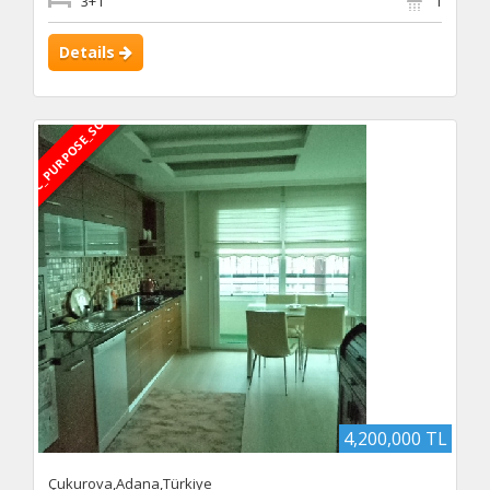
3+1
1
Details
DBC_PURPOSE_SOLD
4,200,000 TL
Çukurova,Adana,Türkiye