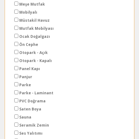
Meşe Mutfak
Mobilyalı
Müstakil Havuz
Mutfak Mobilyası
Ocak Doğalgazı
Ön Cephe
Otopark - Açık
Otopark - Kapalı
Panel Kapı
Panjur
Parke
Parke - Laminant
PVC Doğrama
Saten Boya
Sauna
Seramik Zemin
Ses Yalıtımı