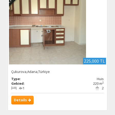
225,000 TL
Çukurova,Adana,Türkiye
Type:
Huis
2
Gebied:
220 m
4+1
2
Details