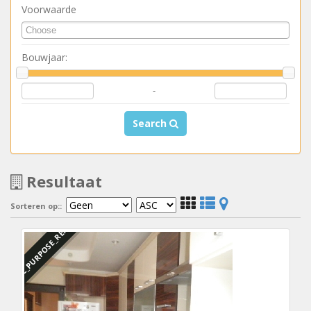
Voorwaarde
Bouwjaar:
-
Search
Resultaat
Sorteren op::
DBC_PURPOSE_RENTED