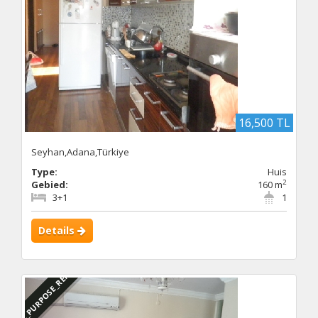
16,500 TL
Seyhan,Adana,Türkiye
Type:
Huis
2
Gebied:
160 m
3+1
1
Details
DBC_PURPOSE_RENTED