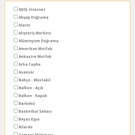
ADSL İnternet
Ahşap Doğrama
Alarm
Alışveriş Merkezi
Alüminyum Doğrama
Amerikan Mutfak
Ankastre Mutfak
Arka Cephe
Asansör
Bahçe - Müstakil
Balkon - Açık
Balkon - Kapalı
Barbekü
Basketbol Sahası
Beyaz Eşya
Bilardo
Çamaşır Makinası