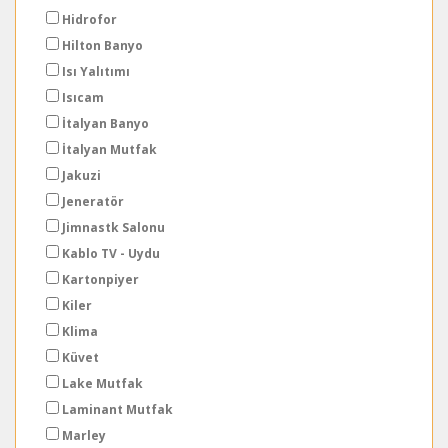
Hidrofor
Hilton Banyo
Isı Yalıtımı
Isıcam
İtalyan Banyo
İtalyan Mutfak
Jakuzi
Jeneratör
Jimnastk Salonu
Kablo TV - Uydu
Kartonpiyer
Kiler
Klima
Küvet
Lake Mutfak
Laminant Mutfak
Marley