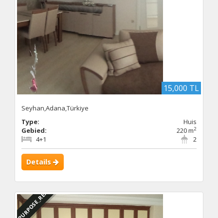
15,000 TL
Seyhan,Adana,Türkiye
Type:
Huis
2
Gebied:
220 m
4+1
2
Details
DBC_PURPOSE_RENTED