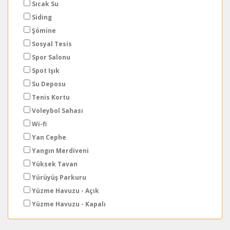
Sıcak Su
Siding
Şömine
Sosyal Tesis
Spor Salonu
Spot Işık
Su Deposu
Tenis Kortu
Voleybol Sahası
Wi-fi
Yan Cephe
Yangın Merdiveni
Yüksek Tavan
Yürüyüş Parkuru
Yüzme Havuzu - Açık
Yüzme Havuzu - Kapalı