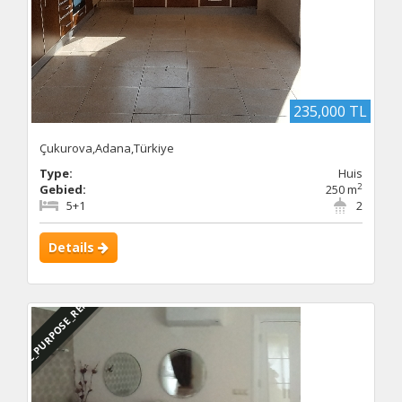
235,000 TL
Çukurova,Adana,Türkiye
Type:
Huis
2
Gebied:
250 m
5+1
2
Details
DBC_PURPOSE_RENTED