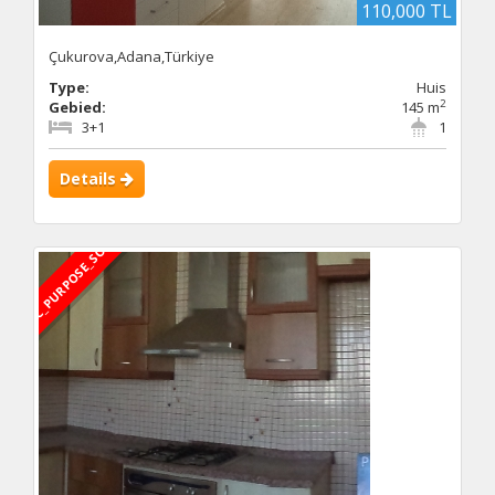
110,000 TL
Çukurova,Adana,Türkiye
Type:
Huis
2
Gebied:
145 m
3+1
1
Details
DBC_PURPOSE_SOLD