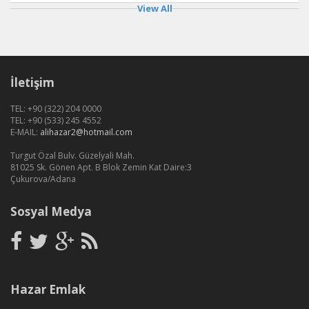
View All
İletişim
TEL: +90 (322) 204 0000
TEL: +90 (533) 245 4552
E-MAIL:
alihazar2@hotmail.com
Turgut Özal Bulv. Güzelyali Mah.
81025 Sk. Gönen Apt. B Blok Zemin Kat Daire:3
Çukurova/Adana
Sosyal Medya
Hazar Emlak