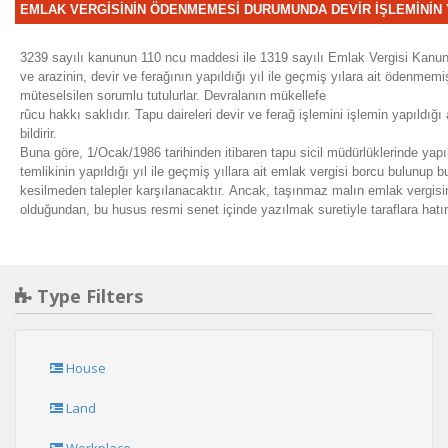
EMLAK VERGİSİNİN ÖDENMEMESİ DURUMUNDA DEVİR İŞLEMİNİN 
3239 sayılı kanunun 110 ncu maddesi ile 1319 sayılı Emlak Vergisi Kanun
ve arazinin, devir ve ferağının yapıldığı yıl ile geçmiş yılara ait ödenm
müteselsilen sorumlu tutulurlar. Devralanın mükellefe
rûcu hakkı saklıdır. Tapu daireleri devir ve ferağ işlemini işlemin yapıldığ
bildirir.
Buna göre, 1/Ocak/1986 tarihinden itibaren tapu sicil müdürlüklerinde yapı
temlikinin yapıldığı yıl ile geçmiş yıllara ait emlak vergisi borcu bulunup bu
kesilmeden talepler karşılanacaktır. Ancak, taşınmaz malın emlak vergi
olduğundan, bu husus resmi senet içinde yazılmak suretiyle taraflara hatırl
Type Filters
House
Land