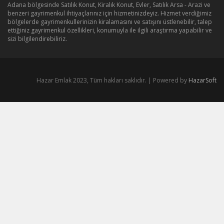
Adana bölgesinde Satılık Konut, Kiralık Konut, Evler, Satılık Arsa - Arazi ve
benzeri gayrimenkul ihtiyaçlarınız için hizmetinizdeyiz. Hizmet verdiğimiz
bölgelerde gayrimenkullerinizin kiralamasını ve satışını üstlenebilir, talep
ettiğiniz gayrimenkul özellikleri, konumuyla ile ilgili araştırma yapabilir ve
sizi bilgilendirebiliriz.
Hazar Emlak 2023, Tüm hakları saklıdır. | Powered by
HazarSoft