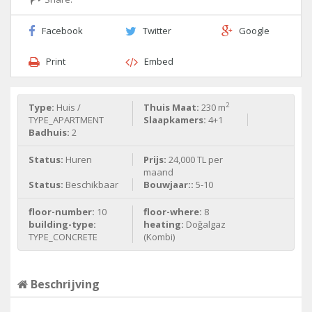
Facebook
Twitter
Google
Print
Embed
2
Type:
Huis /
Thuis Maat:
230 m
TYPE_APARTMENT
Slaapkamers:
4+1
Badhuis:
2
Status:
Huren
Prijs:
24,000 TL per
maand
Status:
Beschikbaar
Bouwjaar::
5-10
floor-number:
10
floor-where:
8
building-type:
heating:
Doğalgaz
TYPE_CONCRETE
(Kombi)
Beschrijving