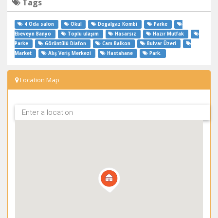
Tags
4 Oda salon
Okul
Dogalgaz Kombi
Parke
Ebeveyn Banyo
Toplu ulaşım
Hasarsız
Hazır Mutfak
Parke
Görüntülü Diafon
Cam Balkon
Bulvar Üzeri
Market
Alış Veriş Merkezi
Hastahane
Park.
Location Map