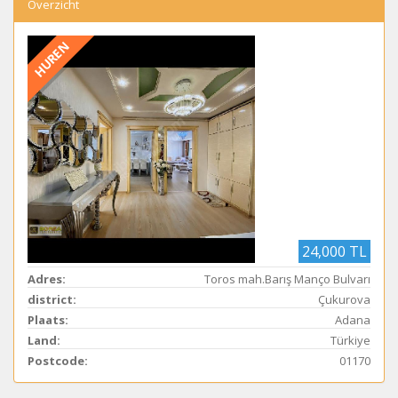
Overzicht
HUREN
24,000 TL
Adres:
Toros mah.Barış Manço Bulvarı
district:
Çukurova
Plaats:
Adana
Land:
Türkiye
Postcode:
01170