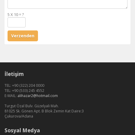
5 X 10 = ?
Verzenden
İletişim
TEL: +90 (322) 204 0000
TEL: +90 (533) 245 4552
E-MAIL:
alihazar2@hotmail.com
Turgut Özal Bulv. Güzelyali Mah.
81025 Sk. Gönen Apt. B Blok Zemin Kat Daire:3
Çukurova/Adana
Sosyal Medya