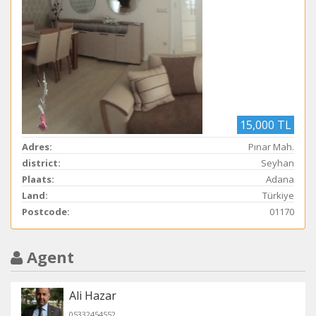
15,000 TL
Adres:
Pınar Mah.
district:
Seyhan
Plaats:
Adana
Land:
Türkiye
Postcode:
01170
Agent
Ali Hazar
05332454552