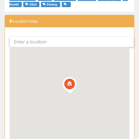
Kombi
Okul
Domuş
Location Map