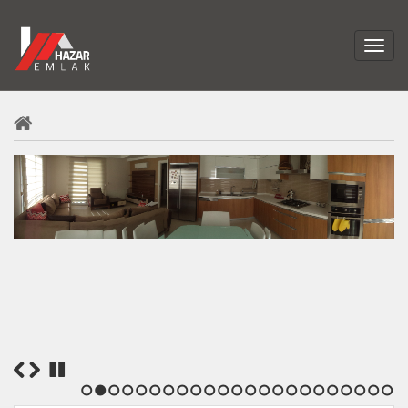
1
2
3
4
5
6
7
8
9
10
11
12
13
14
15
16
17
18
19
20
21
22
23