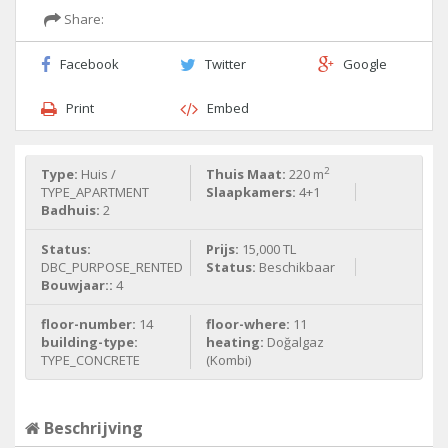
Share:
Facebook
Twitter
Google
Print
Embed
2
Type:
Huis /
Thuis Maat:
220 m
TYPE_APARTMENT
Slaapkamers:
4+1
Badhuis:
2
Status:
Prijs:
15,000 TL
DBC_PURPOSE_RENTED
Status:
Beschikbaar
Bouwjaar::
4
floor-number:
14
floor-where:
11
building-type:
heating:
Doğalgaz
TYPE_CONCRETE
(Kombi)
Beschrijving