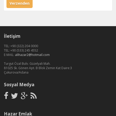
Verzenden
İletişim
TEL: +90 (322) 204 0000
TEL: +90 (533) 245 4552
E-MAIL:
alihazar2@hotmail.com
Turgut Özal Bulv. Güzelyali Mah.
81025 Sk. Gönen Apt. B Blok Zemin Kat Daire:3
Çukurova/Adana
Sosyal Medya
Hazar Emlak