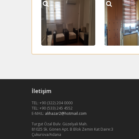
İletişim
TEL: +90 (322) 204 0000
TEL: +90 (533) 245 4552
E-MAIL:
alihazar2@hotmail.com
Turgut Özal Bulv. Güzelyali Mah.
81025 Sk. Gönen Apt. B Blok Zemin Kat Daire:3
Çukurova/Adana