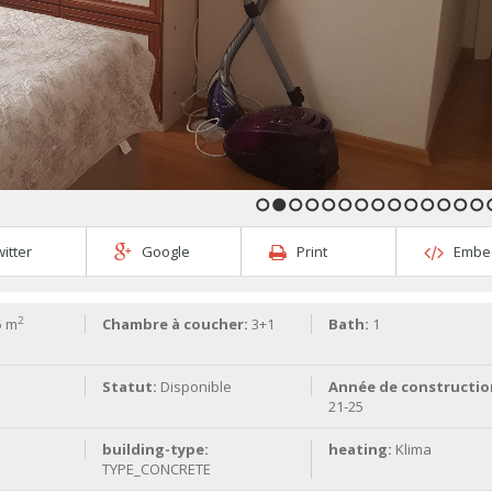
1
2
3
4
5
6
7
8
9
10
11
12
13
14
itter
Google
Print
Embe
2
5 m
Chambre à coucher:
3+1
Bath:
1
Statut:
Disponible
Année de constructio
21-25
building-type:
heating:
Klima
TYPE_CONCRETE