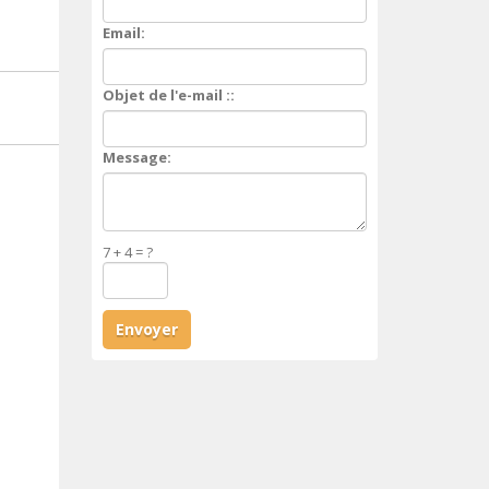
Email:
Objet de l'e-mail ::
Message:
7 + 4 = ?
Envoyer