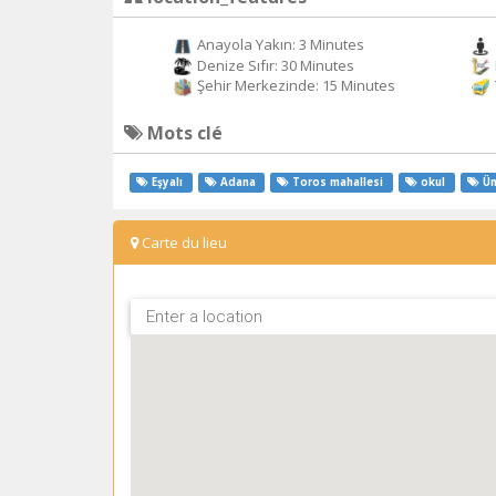
Anayola Yakın: 3 Minutes
Denize Sıfır: 30 Minutes
Şehir Merkezinde: 15 Minutes
Mots clé
Eşyalı
Adana
Toros mahallesi
okul
Ün
Carte du lieu