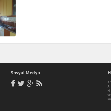
Sosyal Medya
H
Ad
Ar
Hi
ve
ko