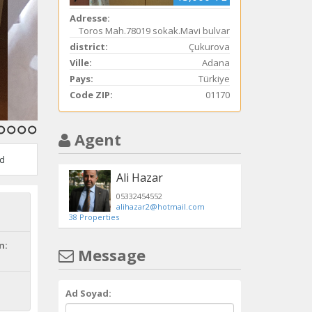
Adresse:
Toros Mah.78019 sokak.Mavi bulvar
district:
Çukurova
Ville:
Adana
Pays:
Türkiye
Code ZIP:
01170
Agent
15
16
17
18
d
Ali Hazar
05332454552
alihazar2@hotmail.com
38 Properties
n:
Message
Ad Soyad: