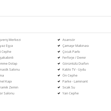
ışveriş Merkezi
Asansör
yaz Eşya
Çamaşır Makinası
ft Cephe
Çocuk Parkı
şakabinli
Ferforje / Demir
mme Dolap
Görüntülü Diafon
mnastk Salonu
Kablo TV - Uydu
ima
Ön Cephe
nel Kapı
Parke - Laminant
ramik Zemin
Sıcak Su
or Salonu
Yan Cephe