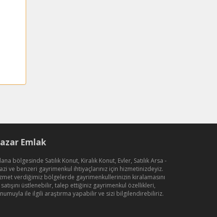
azar Emlak
ana bölgesinde Satılık Konut, Kiralık Konut, Evler, Satılık Arsa -
azi ve benzeri gayrimenkul ihtiyaçlarınız için hizmetinizdeyiz.
zmet verdiğimiz bölgelerde gayrimenkullerinizin kiralamasını
 satışını üstlenebilir, talep ettiğiniz gayrimenkul özellikleri,
numuyla ile ilgili araştırma yapabilir ve sizi bilgilendirebiliriz.