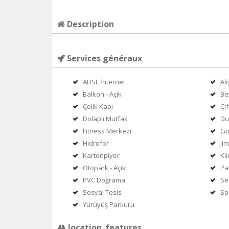
Description
Services généraux
ADSL İnternet
Al
Balkon - Açık
Be
Çelik Kapı
Çi
Dolaplı Mutfak
Du
Fitness Merkezi
Gö
Hidrofor
Ji
Kartonpiyer
Kl
Otopark - Açık
Pa
PVC Doğrama
Se
Sosyal Tesis
Sp
Yürüyüş Parkuru
location_features