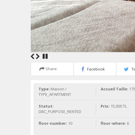
Share:
Facebook
Tw
Type:
Maison /
Accueil Taille:
17
TYPE_APARTMENT
Statut:
Prix:
15,000 TL
DBC_PURPOSE_RENTED
floor-number:
10
floor-where:
6