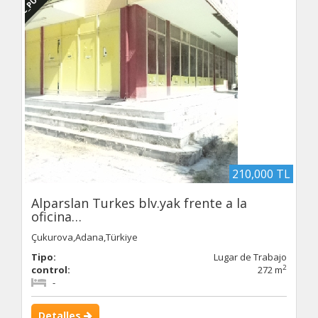
210,000 TL
Alparslan Turkes blv.yak frente a la
oficina…
Çukurova,Adana,Türkiye
Tipo:
Lugar de Trabajo
2
control:
272 m
-
Detalles