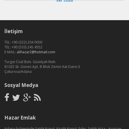
Ver todo
İletişim
TEL: +90 (322) 204 0000
TEL: +90 (533) 245 4552
E-MAIL:
alihazar2@hotmail.com
Turgut Özal Bulv. Güzelyali Mah.
81025 Sk. Gönen Apt. B Blok Zemin Kat Daire:3
Çukurova/Adana
Sosyal Medya
Hazar Emlak
Adana bölgesinde Satılık Konut, Kiralık Konut, Evler, Satılık Arsa - Arazi ve