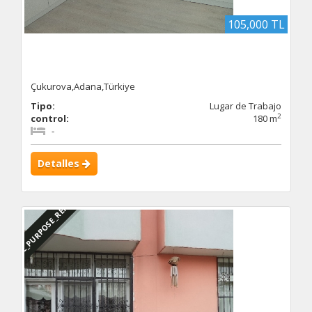
105,000 TL
Çukurova,Adana,Türkiye
Tipo:
Lugar de Trabajo
2
control:
180 m
-
Detalles
DBC_PURPOSE_RENTED