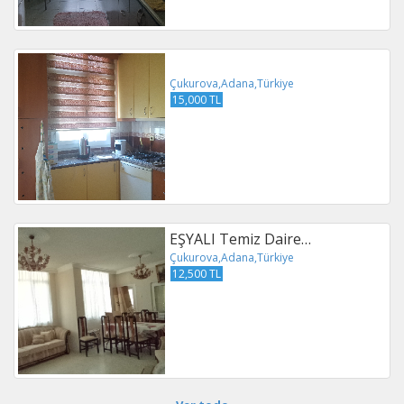
Çukurova,Adana,Türkiye
15,000 TL
EŞYALI Temiz Daire…
Çukurova,Adana,Türkiye
12,500 TL