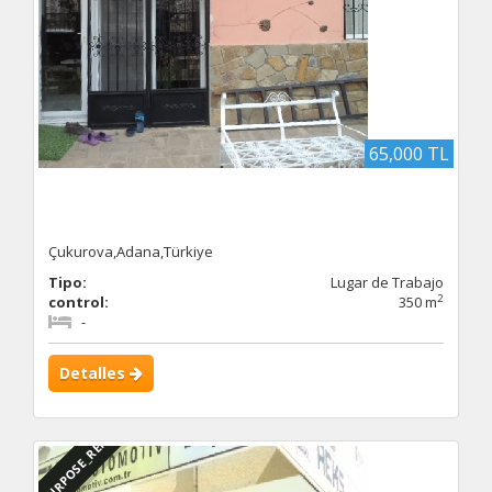
65,000 TL
Çukurova,Adana,Türkiye
Tipo:
Lugar de Trabajo
2
control:
350 m
-
Detalles
DBC_PURPOSE_RENTED