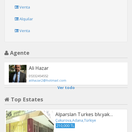
Venta
Alquilar
Venta
Agente
Ali Hazar
05332454552
alihazar2@hotmail.com
Ver todo
Top Estates
Alparslan Turkes blv.yak…
Çukurova,Adana,Türkiye
210,000 TL